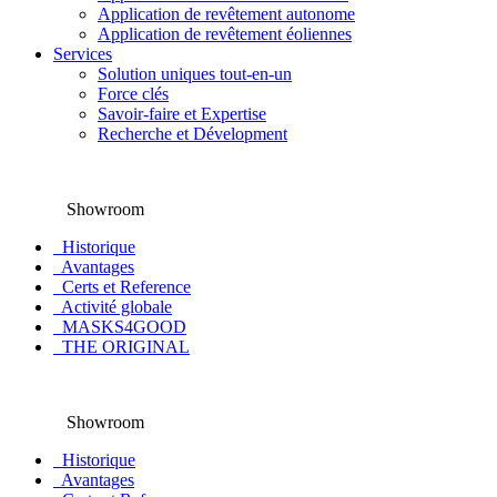
Application de revêtement autonome
Application de revêtement éoliennes
Services
Solution uniques tout-en-un
Force clés
Savoir-faire et Expertise
Recherche et Dévelopment
Showroom
Historique
Avantages
Certs et Reference
Activité globale
MASKS4GOOD
THE ORIGINAL
Showroom
Historique
Avantages