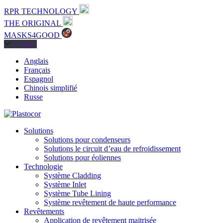
RPR TECHNOLOGY
THE ORIGINAL
MASKS4GOOD
Langue
Anglais
Français
Espagnol
Chinois simplifié
Russe
Solutions
Solutions pour condenseurs
Solutions le circuit d’eau de refroidissement
Solutions pour éoliennes
Technologie
Système Cladding
Système Inlet
Système Tube Lining
Système revêtement de haute performance
Revêtements
Application de revêtement maitrisée