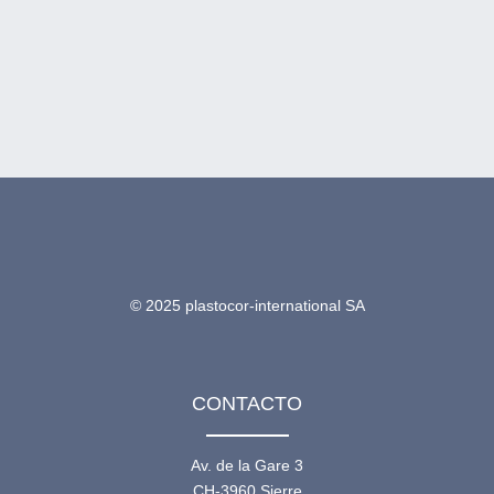
tubos y otras estructuras. »
Bruce Woodruff,
JPCL
© 2025 plastocor-international SA
CONTACTO
Av. de la Gare 3
CH-3960 Sierre